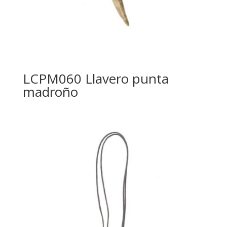
LCPM060 Llavero punta
madroño